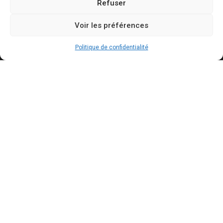
Refuser
Contact
Mentions légales
Voir les préférences
Politique de confidentialité
Politique de cookies
Politique de confidentialité
Conditions générales d’utilisation
Actualités récentes
Présidentielle 2027 : Marine Tondelier veut
pouvoir suspendre X en cas d’ingérence
étrangère
AOÛT 6, 2026
Canicules : jusqu’à 240 milliards de dollars de
pertes pour l’économie française d’ici 2030
AOÛT 6, 2026