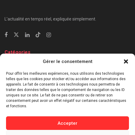
L’actualité en temps réel, expliquée simplement.
Catégories
Gérer le consentement
⁠Politique & Société
Économie & Business
Pour offrir les meilleures expériences, nous utilisons des technologies
telles que les cookies pour stocker et/ou accéder aux informations des
⁠Culture & Divertissement
appareils. Le fait de consentir à ces technologies nous permettra de
⁠Tech & Innovation
traiter des données telles que le comportement de navigation ou les ID
Sport
uniques sur ce site. Le fait de ne pas consentir ou de retirer son
consentement peut avoir un effet négatif sur certaines caractéristiques
Lifestyle
et fonctions.
Buzz / Insolite
Accepter
Informations