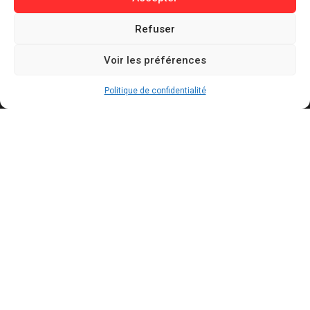
Informations
Refuser
Contact
Voir les préférences
Mentions légales
Politique de confidentialité
Politique de confidentialité
Politique de cookies
Conditions générales d’utilisation
Actualités récentes
Bally Bagayoko visé par une plainte au PNF : ce
qui est reproché au maire LFI de Saint-Denis
AOÛT 7, 2026
Mercato : le Barça aurait trouvé un accord à 50
M€ avec Manchester City pour Rodri
AOÛT 7, 2026