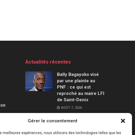
Actualités récentes
Bally Bagayoko visé
par une plainte au
PNF : ce qui est
reproché au maire LFI
de Saint-Denis
ion
AOÛT 7, 2026
Gérer le consentement
Mercato : le Barça
aurait trouvé un
les meilleures expériences, nous utilisons des technologies telles que les
accord à 50 M€ avec