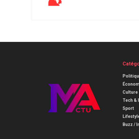
Catégo
⁠Politiq
Économi
⁠Culture
⁠Tech & 
Sport
Lifestyl
Buzz / I