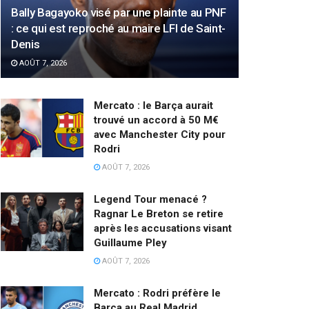
Bally Bagayoko visé par une plainte au PNF
: ce qui est reproché au maire LFI de Saint-
Denis
AOÛT 7, 2026
Mercato : le Barça aurait
trouvé un accord à 50 M€
avec Manchester City pour
Rodri
AOÛT 7, 2026
Legend Tour menacé ?
Ragnar Le Breton se retire
après les accusations visant
Guillaume Pley
AOÛT 7, 2026
Mercato : Rodri préfère le
Barça au Real Madrid,