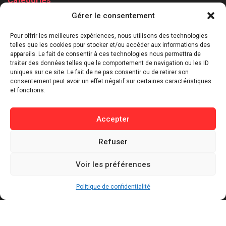
Catégories
Gérer le consentement
⁠Politique & Société
Économie & Business
Pour offrir les meilleures expériences, nous utilisons des technologies
telles que les cookies pour stocker et/ou accéder aux informations des
⁠Culture & Divertissement
appareils. Le fait de consentir à ces technologies nous permettra de
⁠Tech & Innovation
traiter des données telles que le comportement de navigation ou les ID
Sport
uniques sur ce site. Le fait de ne pas consentir ou de retirer son
consentement peut avoir un effet négatif sur certaines caractéristiques
Lifestyle
et fonctions.
Buzz / Insolite
Accepter
Informations
Refuser
Contact
Mentions légales
Voir les préférences
Politique de confidentialité
Politique de cookies
Politique de confidentialité
Conditions générales d’utilisation
Actualités récentes