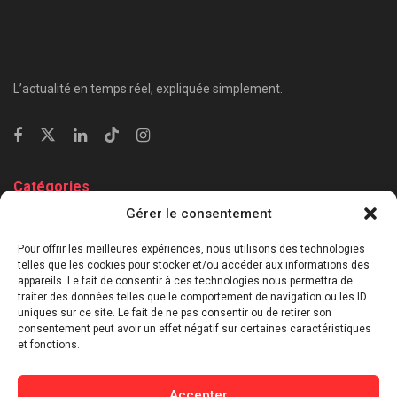
L’actualité en temps réel, expliquée simplement.
Catégories
Gérer le consentement
⁠Politique & Société
Économie & Business
Pour offrir les meilleures expériences, nous utilisons des technologies
telles que les cookies pour stocker et/ou accéder aux informations des
⁠Culture & Divertissement
appareils. Le fait de consentir à ces technologies nous permettra de
⁠Tech & Innovation
traiter des données telles que le comportement de navigation ou les ID
Sport
uniques sur ce site. Le fait de ne pas consentir ou de retirer son
consentement peut avoir un effet négatif sur certaines caractéristiques
Lifestyle
et fonctions.
Buzz / Insolite
Accepter