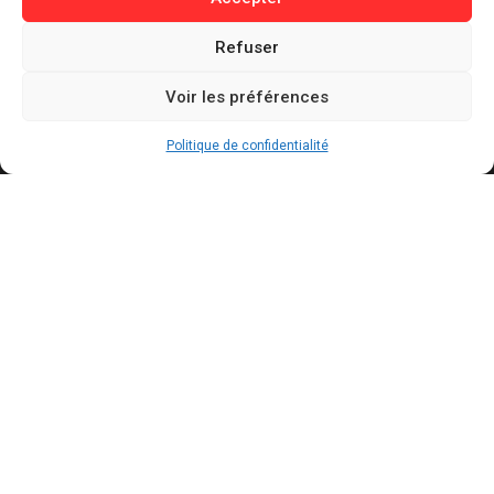
Informations
Refuser
Contact
Mentions légales
Voir les préférences
Politique de confidentialité
Politique de cookies
Politique de confidentialité
Conditions générales d’utilisation
Actualités récentes
Mexique : un influenceur TikTok tué d’une balle
dans la tête en plein direct à Culiacán
AOÛT 5, 2026
Elon Musk perd plus de 620 milliards de
dollars de fortune après l’euphorie autour de
SpaceX
AOÛT 5, 2026