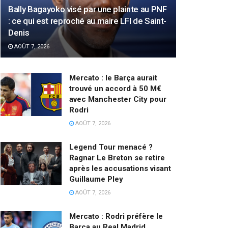
Bally Bagayoko visé par une plainte au PNF
: ce qui est reproché au maire LFI de Saint-
Denis
AOÛT 7, 2026
Mercato : le Barça aurait
trouvé un accord à 50 M€
avec Manchester City pour
Rodri
AOÛT 7, 2026
Legend Tour menacé ?
Ragnar Le Breton se retire
après les accusations visant
Guillaume Pley
AOÛT 7, 2026
Mercato : Rodri préfère le
Barça au Real Madrid,