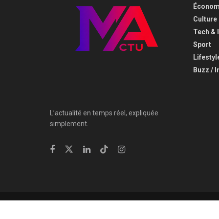
Économi
⁠Culture
⁠Tech & 
Sport
Lifestyl
Buzz / I
L’actualité en temps réel, expliquée
simplement.
© 2025
Minute Actu
- Tous droits réservés
Peechy Creation LT