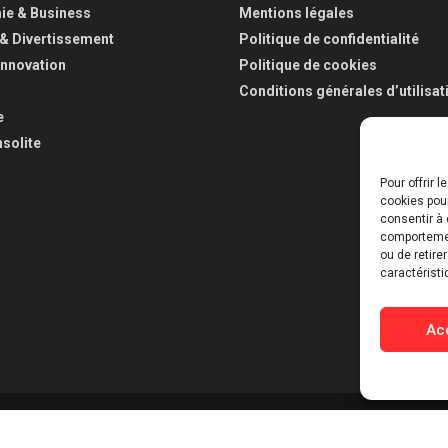
e & Business
Mentions légales
 & Divertissement
Politique de confidentialité
Innovation
Politique de cookies
Conditions générales d’utilisat
e
nsolite
Pour offrir 
cookies pour
consentir à 
comportement
ou de retire
caractéristi
Ac
D
.