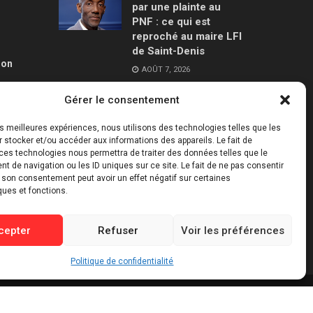
par une plainte au
PNF : ce qui est
reproché au maire LFI
de Saint-Denis
ion
AOÛT 7, 2026
Gérer le consentement
Mercato : le Barça
aurait trouvé un
les meilleures expériences, nous utilisons des technologies telles que les
accord à 50 M€ avec
 stocker et/ou accéder aux informations des appareils. Le fait de
Manchester City pour
ces technologies nous permettra de traiter des données telles que le
Rodri
 de navigation ou les ID uniques sur ce site. Le fait de ne pas consentir
r son consentement peut avoir un effet négatif sur certaines
AOÛT 7, 2026
ques et fonctions.
cepter
Refuser
Voir les préférences
Politique de confidentialité