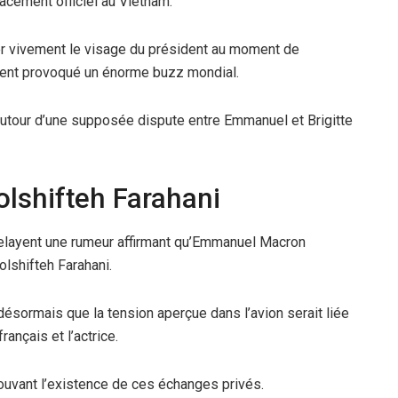
lacement officiel au Vietnam.
r vivement le visage du président au moment de
ent provoqué un énorme buzz mondial.
autour d’une supposée dispute entre Emmanuel et Brigitte
lshifteh Farahani
relayent une rumeur affirmant qu’Emmanuel Macron
olshifteh Farahani.
 désormais que la tension aperçue dans l’avion serait liée
nçais et l’actrice.
ouvant l’existence de ces échanges privés.