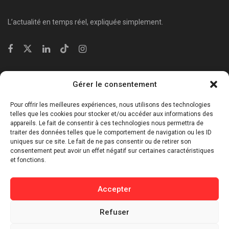
L’actualité en temps réel, expliquée simplement.
Catégories
Gérer le consentement
⁠Politique & Société
Pour offrir les meilleures expériences, nous utilisons des technologies
Économie & Business
telles que les cookies pour stocker et/ou accéder aux informations des
appareils. Le fait de consentir à ces technologies nous permettra de
⁠Culture & Divertissement
traiter des données telles que le comportement de navigation ou les ID
⁠Tech & Innovation
uniques sur ce site. Le fait de ne pas consentir ou de retirer son
consentement peut avoir un effet négatif sur certaines caractéristiques
Sport
et fonctions.
Lifestyle
Buzz / Insolite
Accepter
Informations
Refuser
Contact