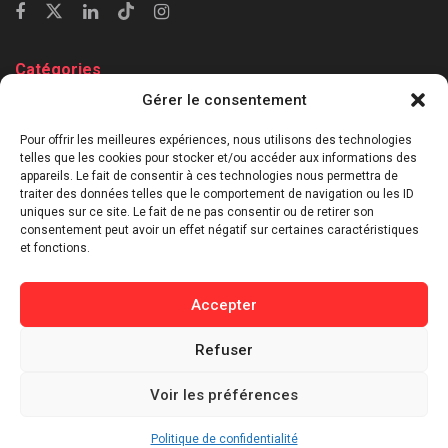
Catégories
Gérer le consentement
⁠Politique & Société
Économie & Business
Pour offrir les meilleures expériences, nous utilisons des technologies
telles que les cookies pour stocker et/ou accéder aux informations des
⁠Culture & Divertissement
appareils. Le fait de consentir à ces technologies nous permettra de
⁠Tech & Innovation
traiter des données telles que le comportement de navigation ou les ID
uniques sur ce site. Le fait de ne pas consentir ou de retirer son
Sport
consentement peut avoir un effet négatif sur certaines caractéristiques
Lifestyle
et fonctions.
Buzz / Insolite
Accepter
Informations
Refuser
Contact
Mentions légales
Voir les préférences
Politique de confidentialité
Politique de cookies
Politique de confidentialité