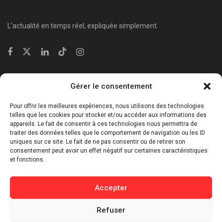
L’actualité en temps réel, expliquée simplement.
Catégories
Gérer le consentement
⁠Politique & Société
Pour offrir les meilleures expériences, nous utilisons des technologies
Économie & Business
telles que les cookies pour stocker et/ou accéder aux informations des
appareils. Le fait de consentir à ces technologies nous permettra de
⁠Culture & Divertissement
traiter des données telles que le comportement de navigation ou les ID
⁠Tech & Innovation
uniques sur ce site. Le fait de ne pas consentir ou de retirer son
consentement peut avoir un effet négatif sur certaines caractéristiques
Sport
et fonctions.
Lifestyle
Buzz / Insolite
Accepter
Informations
Refuser
Contact