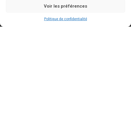
Voir les préférences
Mentions légales
Politique de confidentialité
Politique de confidentialité
Politique de cookies
Conditions générales d’utilisation
Actualités récentes
Bally Bagayoko visé par une plainte au PNF : ce
qui est reproché au maire LFI de Saint-Denis
AOÛT 7, 2026
Mercato : le Barça aurait trouvé un accord à 50
M€ avec Manchester City pour Rodri
AOÛT 7, 2026