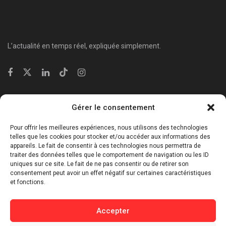
L’actualité en temps réel, expliquée simplement.
Catégories
Gérer le consentement
⁠Politique & Société
Pour offrir les meilleures expériences, nous utilisons des technologies
Économie & Business
telles que les cookies pour stocker et/ou accéder aux informations des
appareils. Le fait de consentir à ces technologies nous permettra de
⁠Culture & Divertissement
traiter des données telles que le comportement de navigation ou les ID
⁠Tech & Innovation
uniques sur ce site. Le fait de ne pas consentir ou de retirer son
consentement peut avoir un effet négatif sur certaines caractéristiques
Sport
et fonctions.
Lifestyle
Buzz / Insolite
Accepter
Informations