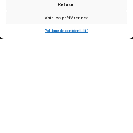
Refuser
Contact
Voir les préférences
Mentions légales
Politique de confidentialité
Politique de confidentialité
Politique de cookies
Conditions générales d’utilisation
Actualités récentes
Bally Bagayoko visé par une plainte au PNF : ce
qui est reproché au maire LFI de Saint-Denis
AOÛT 7, 2026
Mercato : le Barça aurait trouvé un accord à 50
M€ avec Manchester City pour Rodri
AOÛT 7, 2026