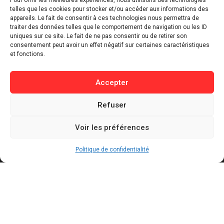
Pour offrir les meilleures expériences, nous utilisons des technologies
telles que les cookies pour stocker et/ou accéder aux informations des
⁠Culture & Divertissement
appareils. Le fait de consentir à ces technologies nous permettra de
⁠Tech & Innovation
traiter des données telles que le comportement de navigation ou les ID
Sport
uniques sur ce site. Le fait de ne pas consentir ou de retirer son
consentement peut avoir un effet négatif sur certaines caractéristiques
Lifestyle
et fonctions.
Buzz / Insolite
Accepter
Informations
Refuser
Contact
Mentions légales
Voir les préférences
Politique de confidentialité
Politique de cookies
Politique de confidentialité
Conditions générales d’utilisation
Actualités récentes
Présidentielle 2027 : Marine Tondelier veut
pouvoir suspendre X en cas d’ingérence
étrangère