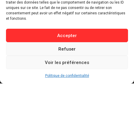
traiter des données telles que le comportement de navigation ou les ID
⁠Tech & Innovation
uniques sur ce site. Le fait de ne pas consentir ou de retirer son
consentement peut avoir un effet négatif sur certaines caractéristiques
Sport
et fonctions.
Lifestyle
Buzz / Insolite
Accepter
Informations
Refuser
Contact
Voir les préférences
Mentions légales
Politique de confidentialité
Politique de confidentialité
Politique de cookies
Conditions générales d’utilisation
Actualités récentes
Bally Bagayoko visé par une plainte au PNF : ce
qui est reproché au maire LFI de Saint-Denis
AOÛT 7, 2026