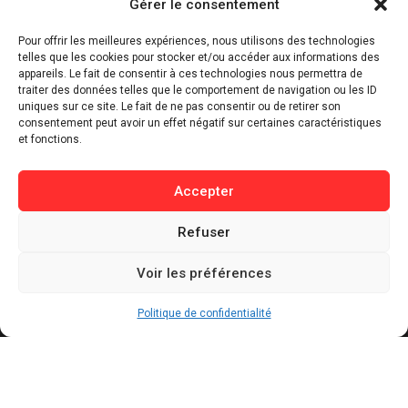
Gérer le consentement
⁠Politique & Société
Pour offrir les meilleures expériences, nous utilisons des technologies
Économie & Business
telles que les cookies pour stocker et/ou accéder aux informations des
appareils. Le fait de consentir à ces technologies nous permettra de
⁠Culture & Divertissement
traiter des données telles que le comportement de navigation ou les ID
⁠Tech & Innovation
uniques sur ce site. Le fait de ne pas consentir ou de retirer son
consentement peut avoir un effet négatif sur certaines caractéristiques
Sport
et fonctions.
Lifestyle
Buzz / Insolite
Accepter
Informations
Refuser
Contact
Voir les préférences
Mentions légales
Politique de confidentialité
Politique de confidentialité
Politique de cookies
Conditions générales d’utilisation
Actualités récentes