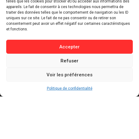
telles que les cookies pour stocker et/ou accéder aux informations des
appareils. Le fait de consentir à ces technologies nous permettra de
⁠Culture & Divertissement
traiter des données telles que le comportement de navigation ou les ID
⁠Tech & Innovation
uniques sur ce site. Le fait de ne pas consentir ou de retirer son
consentement peut avoir un effet négatif sur certaines caractéristiques
Sport
et fonctions.
Lifestyle
Buzz / Insolite
Accepter
Informations
Refuser
Contact
Voir les préférences
Mentions légales
Politique de confidentialité
Politique de confidentialité
Politique de cookies
Conditions générales d’utilisation
Actualités récentes
Bally Bagayoko visé par une plainte au PNF : ce
qui est reproché au maire LFI de Saint-Denis